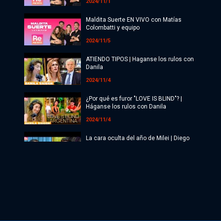
2024/11/1
Maldita Suerte EN VIVO con Matías
Colombatti y equipo
2024/11/5
ATIENDO TIPOS | Haganse los rulos con
Danila
2024/11/4
¿Por qué es furor "LOVE IS BLIND"? |
Háganse los rulos con Danila
2024/11/4
La cara oculta del año de Milei | Diego
Genoud
2024/11/4
Maldita Suerte EN VIVO con Matías
Colombatti y equipo
2024/11/4
Maldita Suerte EN VIVO con Matías