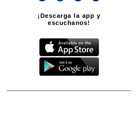
¡Descarga la app y
escuchanos!
Propietario: Producciones La Ñata S.A. CUIT 30-71490926-2
Dirección Nacional de Derecho de Autor -
EN TRÁMITE
Edición Nº
- 4294
- 08/08/2026
Director Periodístico de El Destape
Roberto Navarro