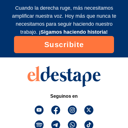
Colombatti y equipo
Cuando la derecha ruge, más necesitamos
2024/11/1
amplificar nuestra voz. Hoy más que nunca te
Maldita Suerte EN VIVO con Matías
necesitamos para seguir haciendo nuestro
Colombatti y equipo
trabajo.
¡Sigamos haciendo historia!
2024/11/5
Suscribite
Maldita Suerte EN VIVO con Matías
Colombatti y equipo
2024/11/3
Seguinos en