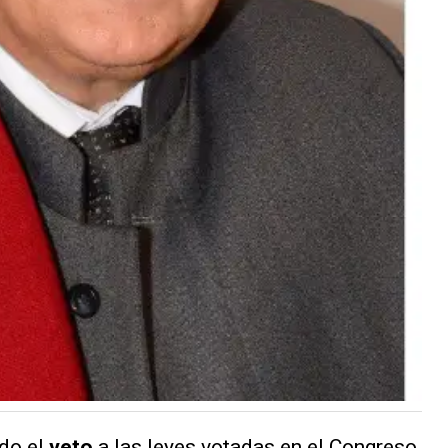
ado el
veto
a las leyes votadas en el Congreso