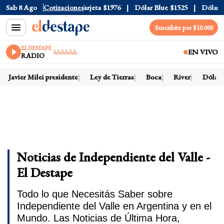
$1520
Sab 8 Ago
Dólar Tarjeta
Cotizaciones
$1976
Dólar Blue
$1525
Dólar CCL
$15
Suscribite por $10.000
EL DESTAPE
EN VIVO
RADIO
avier Milei presidente
Ley de Tierras
Boca
River
Dólar hoy
Noticias de Independiente del Valle -
El Destape
Todo lo que Necesitás Saber sobre
Independiente del Valle en Argentina y en el
Mundo. Las Noticias de Última Hora,