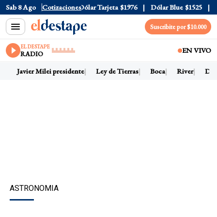
lar Oficial
Sab 8 Ago
$1520
Cotizaciones
Dólar Tarjeta
$1976
Dólar Blue
$1525
Dóla
Suscribite por $10.000
EL DESTAPE
EN VIVO
RADIO
Javier Milei presidente
Ley de Tierras
Boca
River
Dólar
ASTRONOMIA