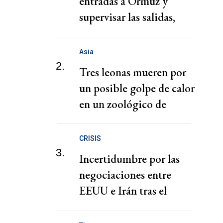
entradas a Ormuz y
supervisar las salidas,
según una fuente
Asia
2.
Tres leonas mueren por
un posible golpe de calor
en un zoológico de
Tokio
CRISIS
3.
Incertidumbre por las
negociaciones entre
EEUU e Irán tras el
ataque a un buque