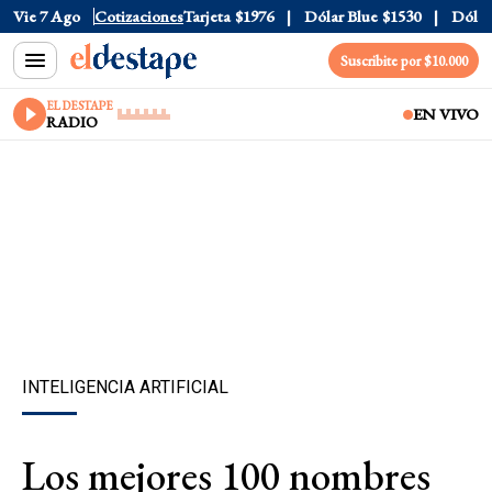
icial
Vie 7 Ago
$1520
Cotizaciones
Dólar Tarjeta
$1976
Dólar Blue
$1530
Dólar CC
Suscribite por $10.000
EL DESTAPE
EN VIVO
RADIO
INTELIGENCIA ARTIFICIAL
Los mejores 100 nombres