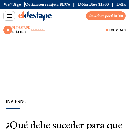
cial
Vie 7 Ago
$1520
Cotizaciones
Dólar Tarjeta
$1976
Dólar Blue
$1530
Dólar CCL
Suscribite por $10.000
EL DESTAPE
EN VIVO
RADIO
INVIERNO
¿Qué debe suceder para que