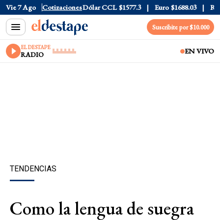
Dólar Blue
Vie 7 Ago
$1530
Cotizaciones
Dólar CCL
$1577.3
Euro
$1688.03
Riesgo P
Suscribite por $10.000
EL DESTAPE
EN VIVO
RADIO
TENDENCIAS
Como la lengua de suegra