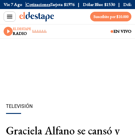
ficial
Vie 7 Ago
$1520
Cotizaciones
Dólar Tarjeta
$1976
Dólar Blue
$1530
Dólar CC
Suscribite por $10.000
EL DESTAPE
EN VIVO
RADIO
TELEVISIÓN
Graciela Alfano se cansó y