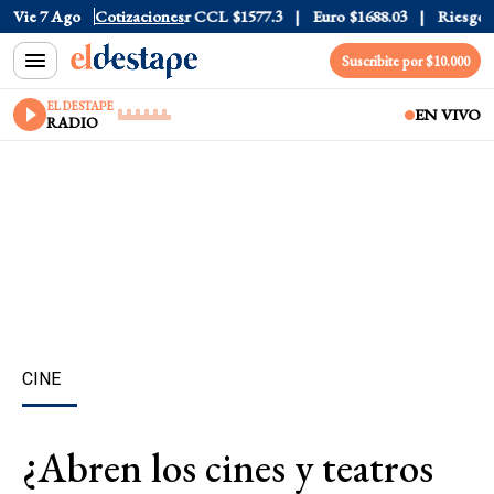
ar Blue
Vie 7 Ago
$1530
Cotizaciones
Dólar CCL
$1577.3
Euro
$1688.03
Riesgo País
Suscribite por $10.000
EL DESTAPE
EN VIVO
RADIO
CINE
¿Abren los cines y teatros