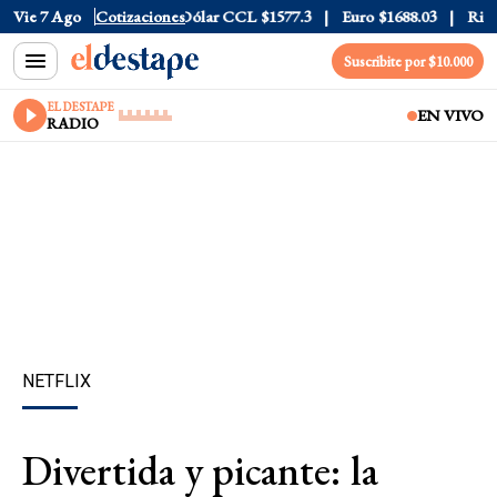
Dólar Blue
Vie 7 Ago
$1530
Cotizaciones
Dólar CCL
$1577.3
Euro
$1688.03
Riesgo P
Suscribite por $10.000
EL DESTAPE
EN VIVO
RADIO
NETFLIX
Divertida y picante: la