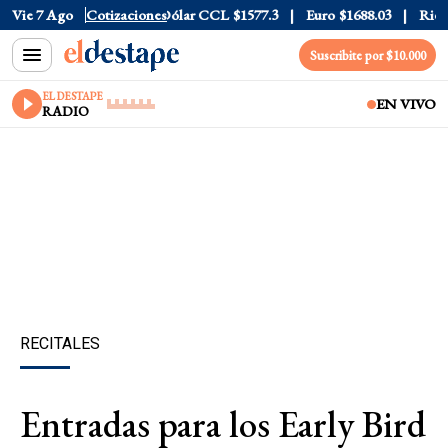
Dólar Blue
Vie 7 Ago
$1530
Cotizaciones
Dólar CCL
$1577.3
Euro
$1688.03
Riesgo P
Suscribite por $10.000
EL DESTAPE
EN VIVO
RADIO
RECITALES
Entradas para los Early Bird