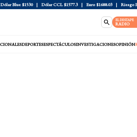
ar Blue
$1530
Dólar CCL
$1577.3
Euro
$1688.03
Riesgo País
EL DESTAPE
RADIO
CIONALES
DEPORTES
ESPECTÁCULOS
INVESTIGACIONES
OPINIÓN