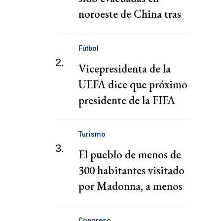
noroeste de China tras
fuertes lluvias e
inundaciones
Fútbol
2.
Vicepresidenta de la
UEFA dice que próximo
presidente de la FIFA
debe ser un "guardián
del deporte"
Turismo
3.
El pueblo de menos de
300 habitantes visitado
por Madonna, a menos
de 2 horas de CABA
Congreso