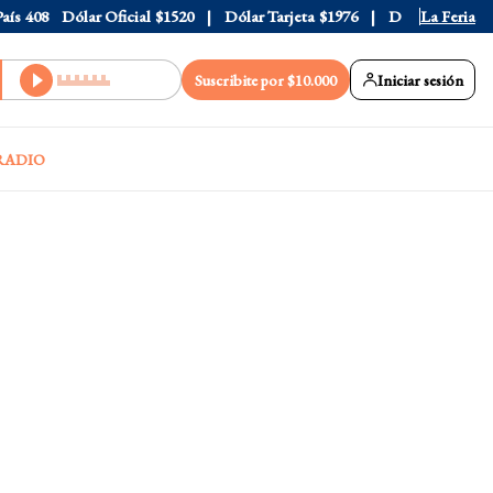
408
Dólar Oficial
$1520
Dólar Tarjeta
$1976
Dólar Blue
La Feria
$1530
Suscribite por $10.000
Iniciar sesión
RADIO