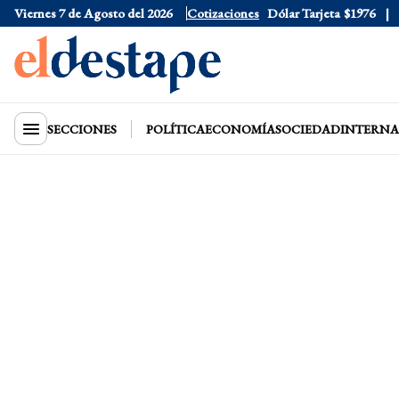
Viernes 7 de Agosto del 2026
Dólar Oficial
$1520
Cotizaciones
Dólar Tarjeta
$1976
Dól
SECCIONES
POLÍTICA
ECONOMÍA
SOCIEDAD
INTERNA