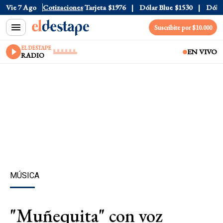
ficial
Vie 7 Ago
$1520
Cotizaciones
Dólar Tarjeta
$1976
Dólar Blue
$1530
Dólar CC
Suscribite por $10.000
EL DESTAPE
EN VIVO
RADIO
MÚSICA
"Muñequita" con voz