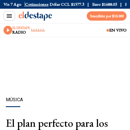
Dólar Blue
Vie 7 Ago
$1530
Cotizaciones
Dólar CCL
$1577.3
Euro
$1688.03
Riesgo 
Suscribite por $10.000
EL DESTAPE
EN VIVO
RADIO
MÚSICA
El plan perfecto para los