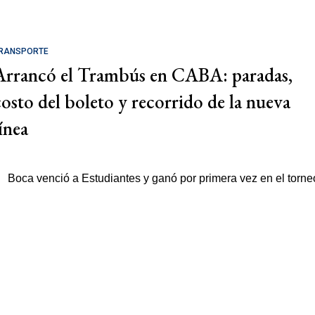
RANSPORTE
Arrancó el Trambús en CABA: paradas,
costo del boleto y recorrido de la nueva
ínea