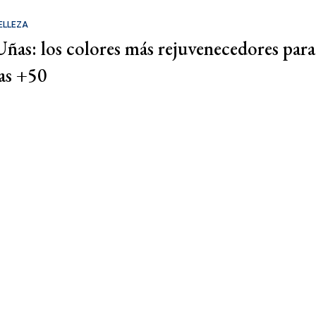
ELLEZA
Uñas: los colores más rejuvenecedores para
las +50