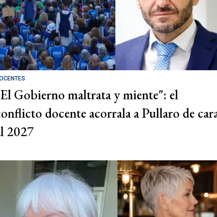
OCENTES
"El Gobierno maltrata y miente": el
conflicto docente acorrala a Pullaro de car
al 2027