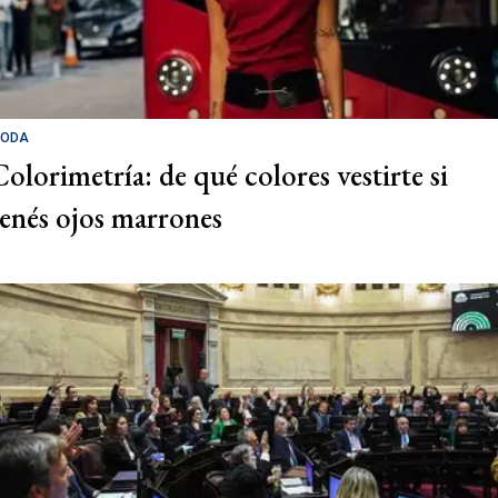
ODA
Colorimetría: de qué colores vestirte si
tenés ojos marrones