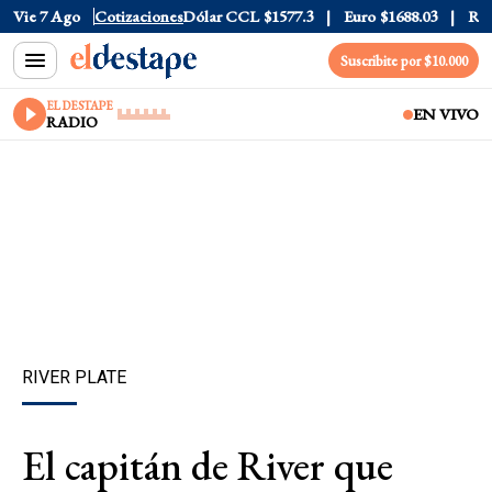
Dólar Blue
Vie 7 Ago
$1530
Cotizaciones
Dólar CCL
$1577.3
Euro
$1688.03
Riesgo 
Suscribite por $10.000
EL DESTAPE
EN VIVO
RADIO
RIVER PLATE
El capitán de River que