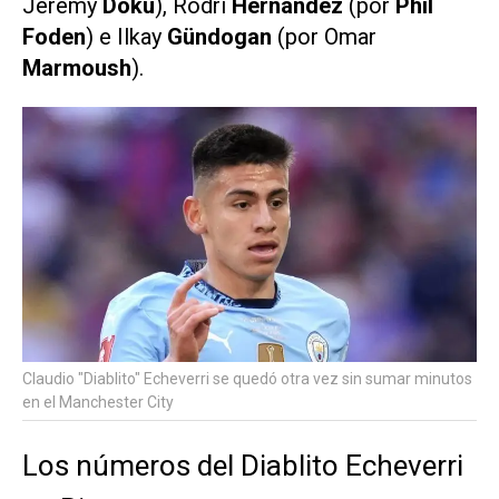
Jeremy
Doku
), Rodri
Hernández
(por
Phil
Foden
) e Ilkay
Gündogan
(por Omar
Marmoush
).
Claudio "Diablito" Echeverri se quedó otra vez sin sumar minutos
en el Manchester City
Los números del Diablito Echeverri