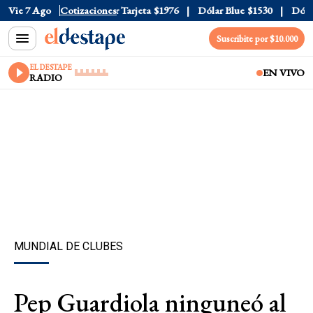
Oficial
Vie 7 Ago
$1520
Cotizaciones
Dólar Tarjeta
$1976
Dólar Blue
$1530
Dólar C
Suscribite por $10.000
EL DESTAPE
EN VIVO
RADIO
MUNDIAL DE CLUBES
Pep Guardiola ninguneó al