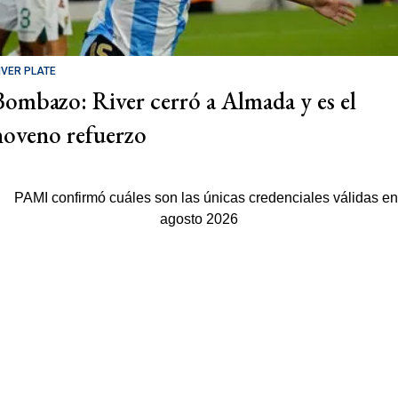
IVER PLATE
Bombazo: River cerró a Almada y es el
noveno refuerzo