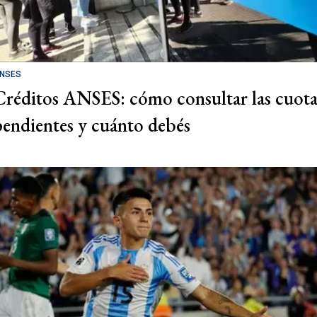
NSES
Créditos ANSES: cómo consultar las cuota
pendientes y cuánto debés