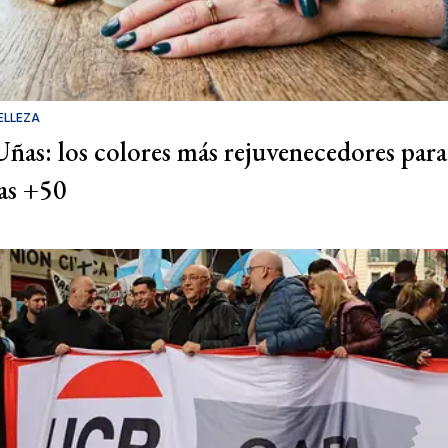
ELLEZA
Uñas: los colores más rejuvenecedores para
las +50