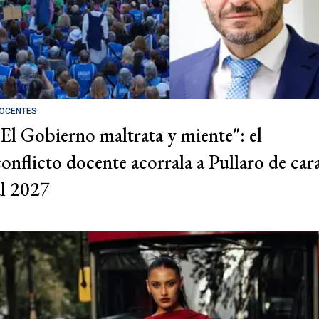
OCENTES
"El Gobierno maltrata y miente": el
conflicto docente acorrala a Pullaro de car
al 2027