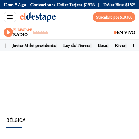
Dólar Oficial
Dom 9 Ago
$1520
Cotizaciones
Dólar Tarjeta
$1976
Dólar Blue
$1525
Dó
Suscribite por $10.000
EL DESTAPE
EN VIVO
RADIO
Javier Milei presidente
Ley de Tierras
Boca
River
Dólar
BÉLGICA