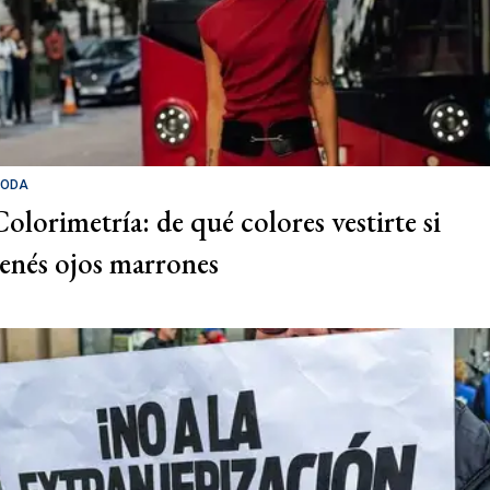
ODA
Colorimetría: de qué colores vestirte si
tenés ojos marrones