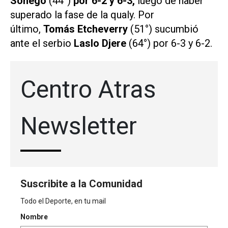
Sonego
(44°)
por 6-2 y 6-3,
luego de haber
superado la fase de la qualy. Por
último,
Tomás Etcheverry
(51°) sucumbió
ante el serbio
Laslo Djere
(64°) por 6-3 y 6-2.