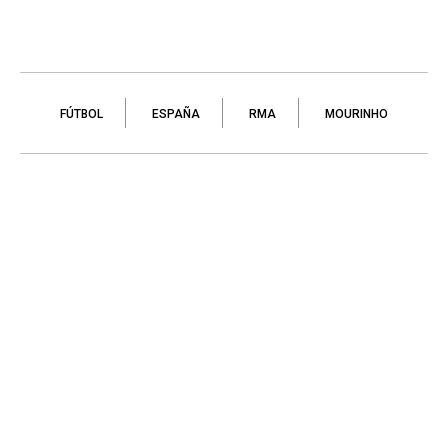
FÚTBOL
ESPAÑA
RMA
MOURINHO