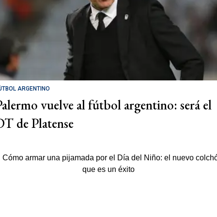
ÚTBOL ARGENTINO
Palermo vuelve al fútbol argentino: será el
DT de Platense