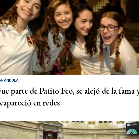
ARÁNDULA
Fue parte de Patito Feo, se alejó de la fama 
reapareció en redes