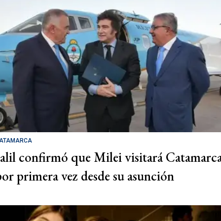
ATAMARCA
Jalil confirmó que Milei visitará Catamarc
por primera vez desde su asunción