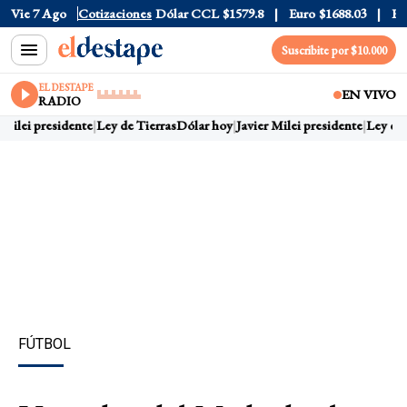
Dólar Blue
Vie 7 Ago
$1525
Cotizaciones
Dólar CCL
$1579.8
Euro
$1688.03
Riesgo 
Suscribite por $10.000
EL DESTAPE
EN VIVO
RADIO
Milei presidente
Ley de Tierras
Dólar hoy
Javier Milei presidente
Ley de T
FÚTBOL