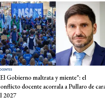
OCENTES
"El Gobierno maltrata y miente": el
conflicto docente acorrala a Pullaro de car
al 2027