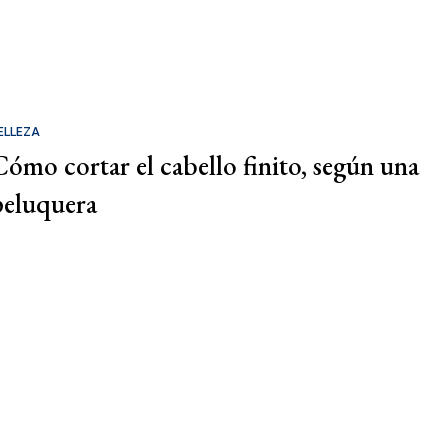
ELLEZA
Cómo cortar el cabello finito, según una
peluquera