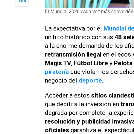
El Mundial 2026 cada vez más cerca: dónde
La expectativa por el
Mundial d
un hito histórico con sus
48 sel
a la enorme demanda de los afic
retransmisión ilegal
en el ecosi
Magis TV, Fútbol Libre
y
Pelota 
piratería
que violan los derechos
negocio del
deporte
.
Acceder a estos
sitios clandest
que debilita la inversión en
tran
degrada por completo la experie
resolución y publicidad invasiv
oficiales
garantiza el espectácu