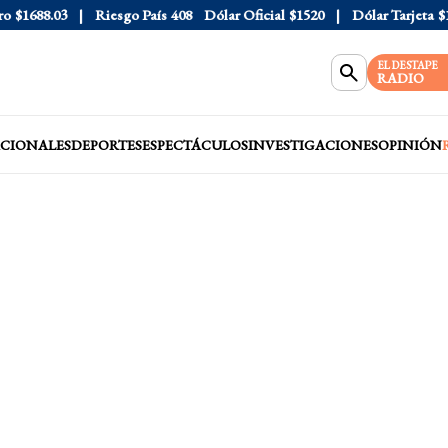
688.03
Riesgo País
408
Dólar Oficial
$1520
Dólar Tarjeta
$1976
EL DESTAPE
RADIO
CIONALES
DEPORTES
ESPECTÁCULOS
INVESTIGACIONES
OPINIÓN