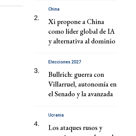
Medio
China
2.
Xi propone a China
como líder global de IA
y alternativa al dominio
de EEUU
Elecciones 2027
3.
Bullrich: guerra con
Villarruel, autonomía en
el Senado y la avanzada
de Karina en CABA
Ucrania
4.
Los ataques rusos y