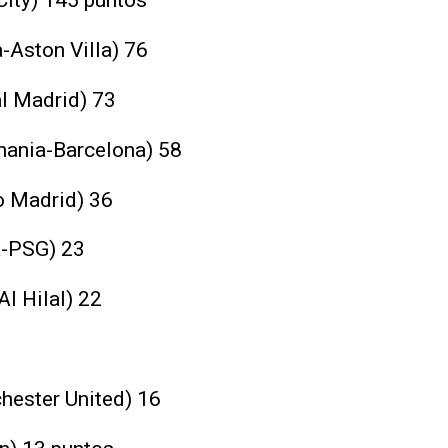
City) 145 puntos
-Aston Villa) 76
al Madrid) 73
mania-Barcelona) 58
co Madrid) 36
a-PSG) 23
l Hilal) 22
hester United) 16