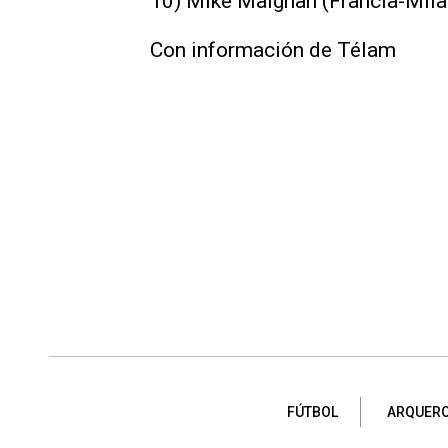
10) Mike Maignan (Francia-Mila
Con información de Télam
FÚTBOL
ARQUER