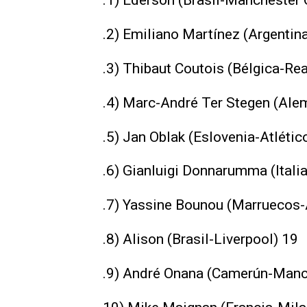
.1) Ederson (Brasil-Manchester 
.2) Emiliano Martínez (Argentina
.3) Thibaut Coutois (Bélgica-Re
.4) Marc-André Ter Stegen (Ale
.5) Jan Oblak (Eslovenia-Atléti
.6) Gianluigi Donnarumma (Itali
.7) Yassine Bounou (Marruecos-A
.8) Alison (Brasil-Liverpool) 19
.9) André Onana (Camerún-Manc