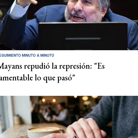
EGUIMIENTO MINUTO A MINUTO
Mayans repudió la represión: "Es
lamentable lo que pasó"