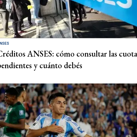
NSES
Créditos ANSES: cómo consultar las cuota
pendientes y cuánto debés