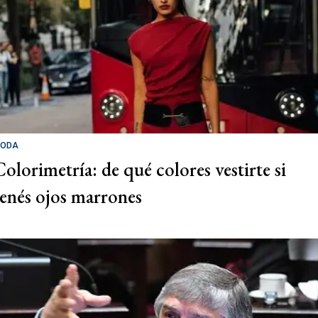
ODA
Colorimetría: de qué colores vestirte si
tenés ojos marrones