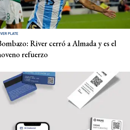
IVER PLATE
Bombazo: River cerró a Almada y es el
noveno refuerzo