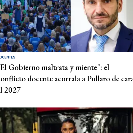
OCENTES
"El Gobierno maltrata y miente": el
conflicto docente acorrala a Pullaro de car
al 2027