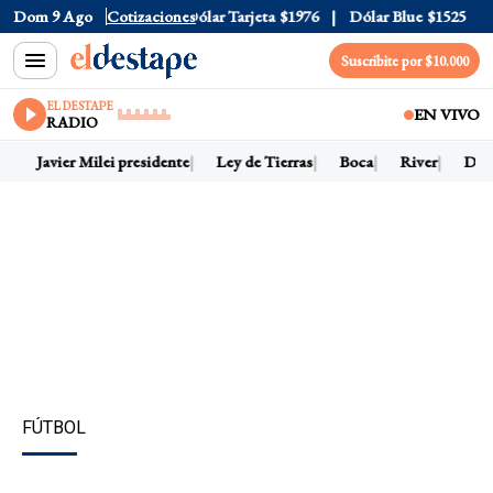
lar Oficial
Dom 9 Ago
$1520
Cotizaciones
Dólar Tarjeta
$1976
Dólar Blue
$1525
Dóla
Suscribite por $10.000
EL DESTAPE
EN VIVO
RADIO
Javier Milei presidente
Ley de Tierras
Boca
River
Dólar 
FÚTBOL