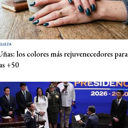
ELLEZA
Uñas: los colores más rejuvenecedores para
las +50