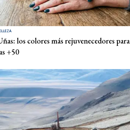
ELLEZA
Uñas: los colores más rejuvenecedores para
las +50