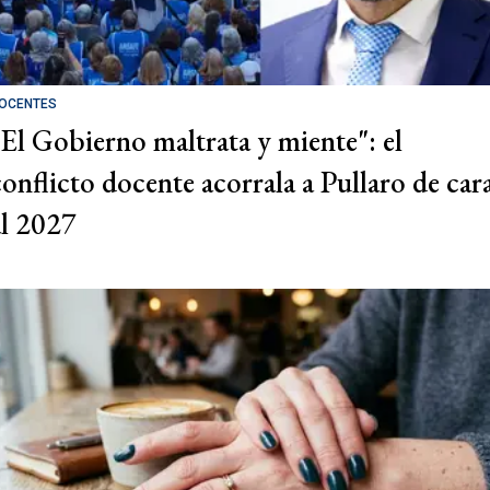
OCENTES
"El Gobierno maltrata y miente": el
conflicto docente acorrala a Pullaro de car
al 2027