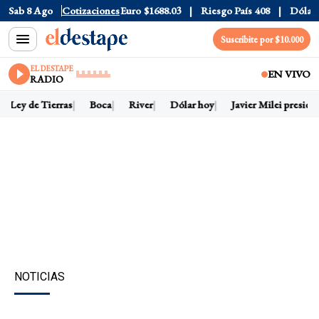
ólar CCL
Sab 8 Ago
$1580.7
Cotizaciones
Euro
$1688.03
Riesgo País
408
Dólar Oficia
Suscribite por $10.000
EL DESTAPE
EN VIVO
RADIO
Ley de Tierras
Boca
River
Dólar hoy
Javier Milei presidente
NOTICIAS