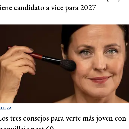
tiene candidato a vice para 2027
ELLEZA
Los tres consejos para verte más joven con
maquillaje post 60