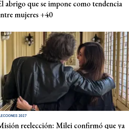
El abrigo que se impone como tendencia
entre mujeres +40
LECCIONES 2027
Misión reelección: Milei confirmó que ya