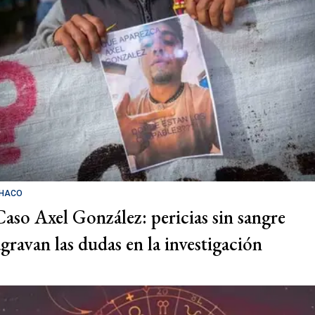
HACO
Caso Axel González: pericias sin sangre
agravan las dudas en la investigación