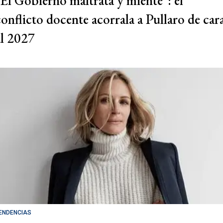
"El Gobierno maltrata y miente": el
conflicto docente acorrala a Pullaro de car
al 2027
ENDENCIAS