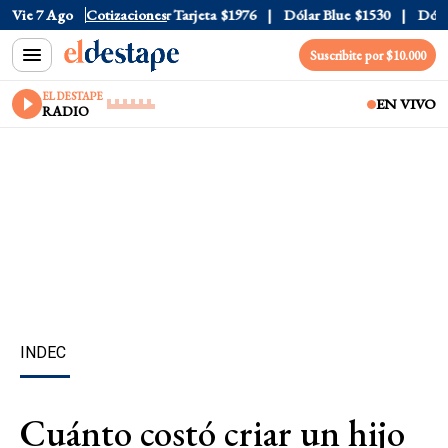
Oficial
Vie 7 Ago
$1520
Cotizaciones
Dólar Tarjeta
$1976
Dólar Blue
$1530
Dólar C
Suscribite por $10.000
EL DESTAPE
EN VIVO
RADIO
INDEC
Cuánto costó criar un hijo