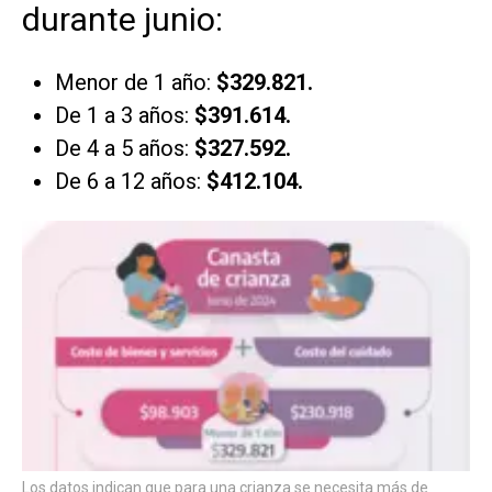
durante junio:
Menor de 1 año:
$329.821.
De 1 a 3 años:
$391.614.
De 4 a 5 años:
$327.592.
De 6 a 12 años:
$412.104.
Los datos indican que para una crianza se necesita más de