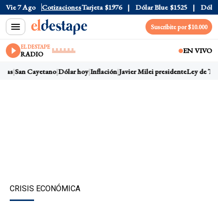
icial
Vie 7 Ago
$1520
Cotizaciones
Dólar Tarjeta
$1976
Dólar Blue
$1525
Dólar CC
Suscribite por $10.000
EL DESTAPE
EN VIVO
RADIO
ras
San Cayetano
Dólar hoy
Inflación
Javier Milei presidente
Ley de Tierr
CRISIS ECONÓMICA