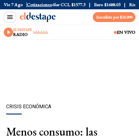
ólar Blue
Vie 7 Ago
$1530
Cotizaciones
Dólar CCL
$1577.3
Euro
$1688.03
Riesgo Pa
Suscribite por $10.000
EL DESTAPE
EN VIVO
RADIO
CRISIS ECONÓMICA
Menos consumo: las