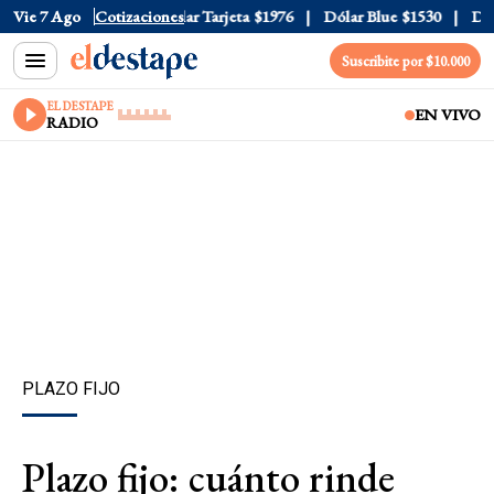
 Oficial
Vie 7 Ago
$1520
Cotizaciones
Dólar Tarjeta
$1976
Dólar Blue
$1530
Dólar 
Suscribite por $10.000
EL DESTAPE
EN VIVO
RADIO
PLAZO FIJO
Plazo fijo: cuánto rinde