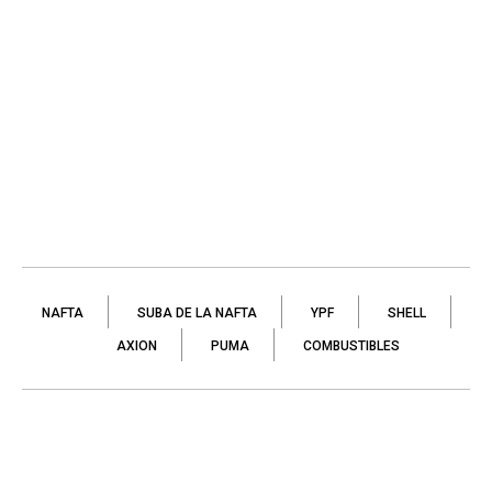
NAFTA
SUBA DE LA NAFTA
YPF
SHELL
AXION
PUMA
COMBUSTIBLES