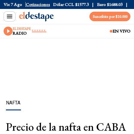
Vie 7 Ago
Dólar Blue
$1530
Cotizaciones
Dólar CCL
$1577.3
Euro
$1688.03
Riesgo
Suscribite por $10.000
EL DESTAPE
EN VIVO
RADIO
NAFTA
Precio de la nafta en CABA