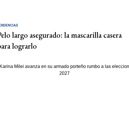
ENDENCIAS
Pelo largo asegurado: la mascarilla casera
para lograrlo