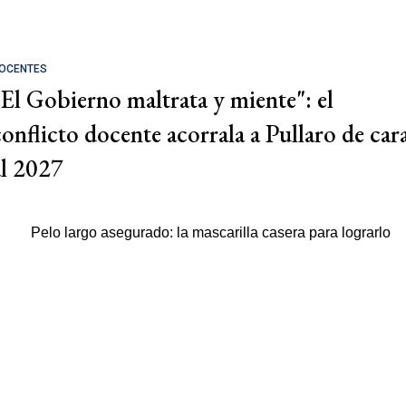
OCENTES
"El Gobierno maltrata y miente": el
conflicto docente acorrala a Pullaro de car
al 2027