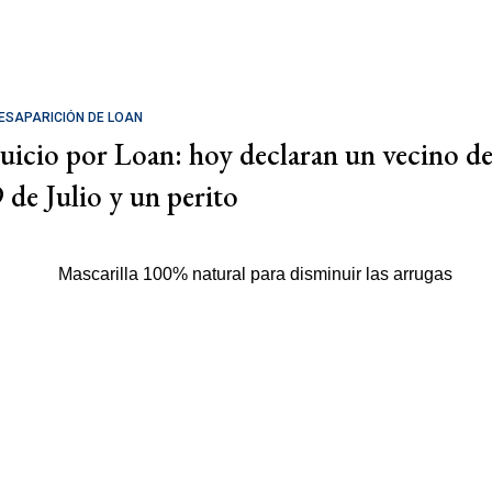
ESAPARICIÓN DE LOAN
Juicio por Loan: hoy declaran un vecino d
9 de Julio y un perito