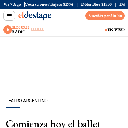
 Oficial
Vie 7 Ago
$1520
Cotizaciones
Dólar Tarjeta
$1976
Dólar Blue
$1530
Dólar 
Suscribite por $10.000
EL DESTAPE
EN VIVO
RADIO
TEATRO ARGENTINO
Comienza hoy el ballet