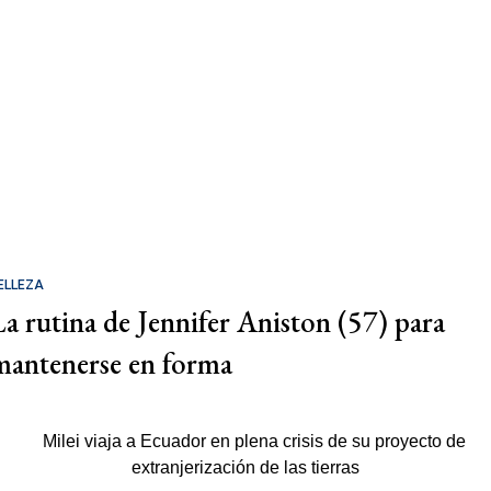
ELLEZA
La rutina de Jennifer Aniston (57) para
mantenerse en forma