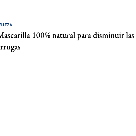
ELLEZA
Mascarilla 100% natural para disminuir las
arrugas