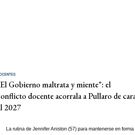
OCENTES
"El Gobierno maltrata y miente": el
conflicto docente acorrala a Pullaro de car
al 2027