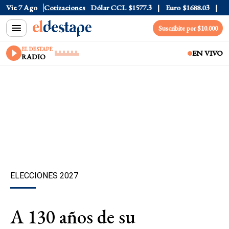
Vie 7 Ago
Dólar Blue
Cotizaciones
$1530
Dólar CCL
$1577.3
Euro
$1688.03
Riesg
Suscribite por $10.000
EL DESTAPE
EN VIVO
RADIO
ELECCIONES 2027
A 130 años de su