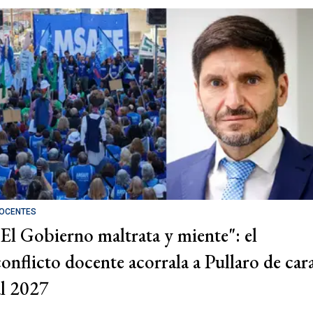
OCENTES
"El Gobierno maltrata y miente": el
conflicto docente acorrala a Pullaro de car
al 2027