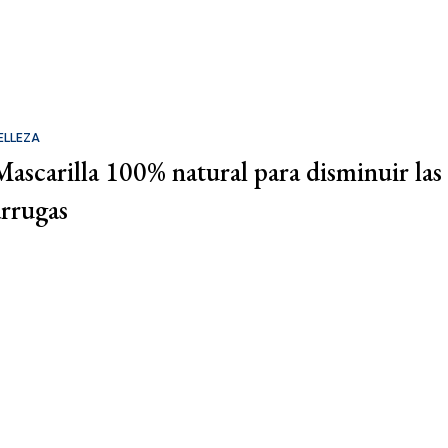
ELLEZA
Mascarilla 100% natural para disminuir las
arrugas