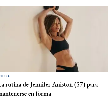
ELLEZA
La rutina de Jennifer Aniston (57) para
mantenerse en forma