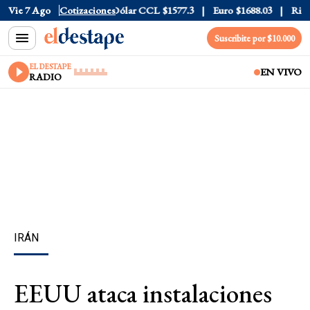
Dólar Blue
Vie 7 Ago
$1530
Cotizaciones
Dólar CCL
$1577.3
Euro
$1688.03
Riesgo Pa
Suscribite por $10.000
EL DESTAPE
EN VIVO
RADIO
IRÁN
EEUU ataca instalaciones