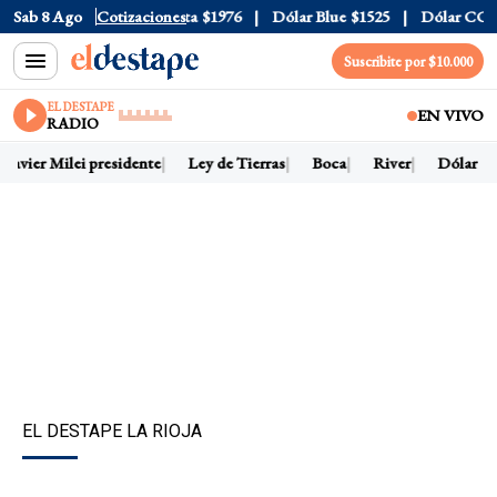
$1520
Sab 8 Ago
Dólar Tarjeta
Cotizaciones
$1976
Dólar Blue
$1525
Dólar CCL
$158
Suscribite por $10.000
EL DESTAPE
EN VIVO
RADIO
avier Milei presidente
Ley de Tierras
Boca
River
Dólar hoy
EL DESTAPE LA RIOJA