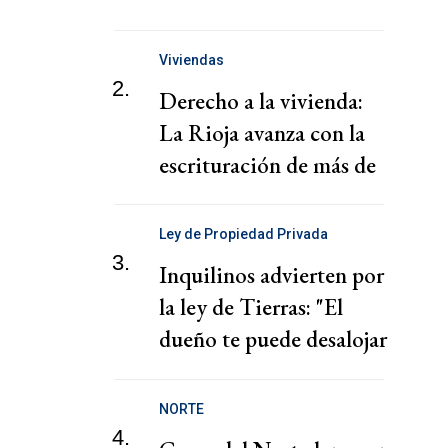
"chantaje" del presidente
de la Federación Jordana
Viviendas
2.
Derecho a la vivienda:
La Rioja avanza con la
escrituración de más de
220 familias
Ley de Propiedad Privada
3.
Inquilinos advierten por
la ley de Tierras: "El
dueño te puede desalojar
en 72 horas"
NORTE
4.