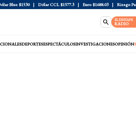
r Blue
$1530
Dólar CCL
$1577.3
Euro
$1688.03
Riesgo País
4
EL DESTAPE
RADIO
CIONALES
DEPORTES
ESPECTÁCULOS
INVESTIGACIONES
OPINIÓN