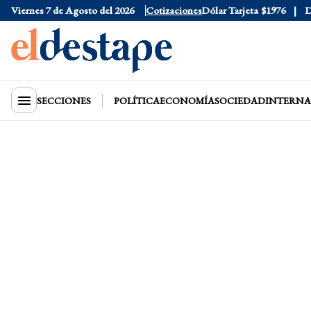
Viernes 7 de Agosto del 2026
Dólar Oficial
$1520
Cotizaciones
Dólar Tarjeta
$1976
Dóla
SECCIONES
POLÍTICA
ECONOMÍA
SOCIEDAD
INTERNA