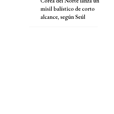
Corea del Norte lanza un
misil balístico de corto
alcance, según Seúl