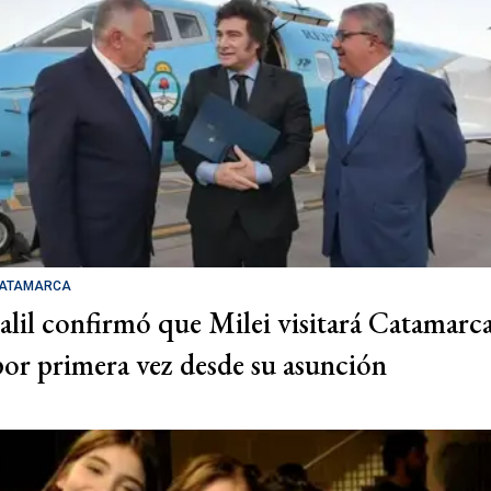
ATAMARCA
Jalil confirmó que Milei visitará Catamarc
por primera vez desde su asunción