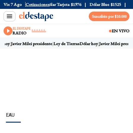
r Oficial
Vie 7 Ago
$1520
Cotizaciones
Dólar Tarjeta
$1976
Dólar Blue
$1525
Dólar
Suscribite por $10.000
EL DESTAPE
EN VIVO
RADIO
 hoy
Javier Milei presidente
Ley de Tierras
Dólar hoy
Javier Milei preside
EAU