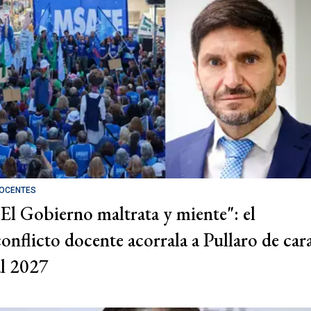
OCENTES
"El Gobierno maltrata y miente": el
conflicto docente acorrala a Pullaro de car
al 2027