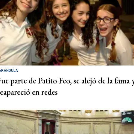
ARÁNDULA
Fue parte de Patito Feo, se alejó de la fama 
reapareció en redes