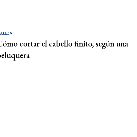
ELLEZA
Cómo cortar el cabello finito, según una
peluquera