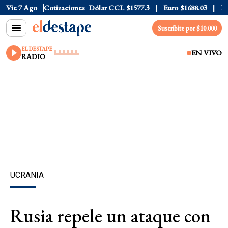
Dólar Blue
Vie 7 Ago
$1530
Cotizaciones
Dólar CCL
$1577.3
Euro
$1688.03
Riesgo 
Suscribite por $10.000
EL DESTAPE
EN VIVO
RADIO
UCRANIA
Rusia repele un ataque con