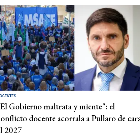
OCENTES
"El Gobierno maltrata y miente": el
conflicto docente acorrala a Pullaro de car
al 2027