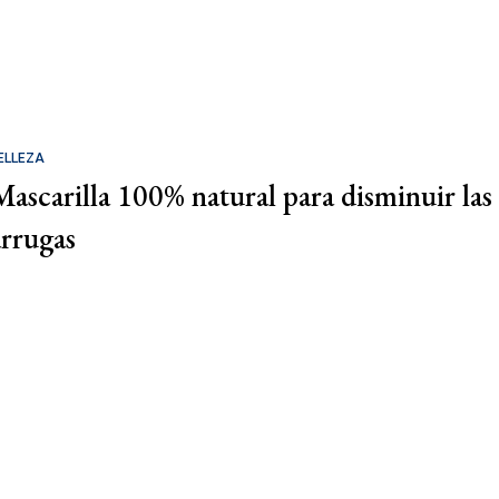
ELLEZA
Mascarilla 100% natural para disminuir las
arrugas