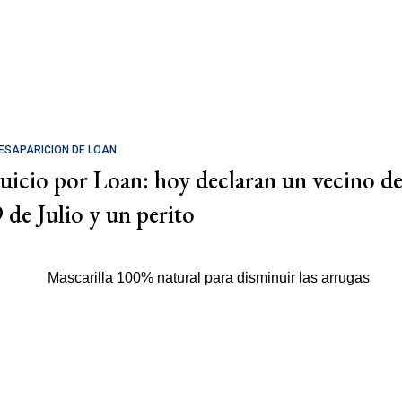
ESAPARICIÓN DE LOAN
Juicio por Loan: hoy declaran un vecino d
9 de Julio y un perito