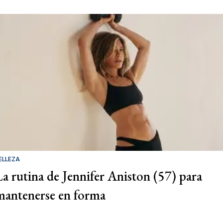
ELLEZA
La rutina de Jennifer Aniston (57) para
mantenerse en forma