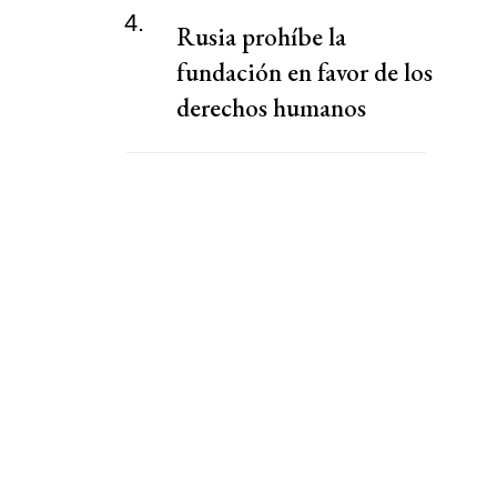
4.
Rusia prohíbe la
fundación en favor de los
derechos humanos
presidida por la viuda de
Navalni