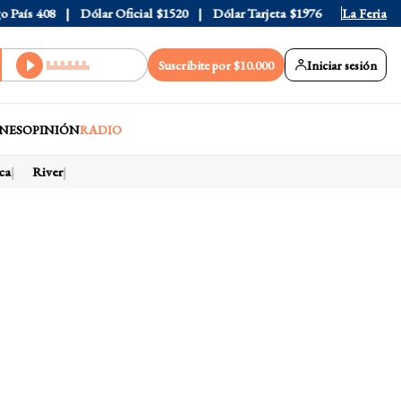
aís
408
Dólar Oficial
$1520
Dólar Tarjeta
$1976
Dólar Blue
La Feria
$
Suscribite por $10.000
Iniciar sesión
NES
OPINIÓN
RADIO
a
River