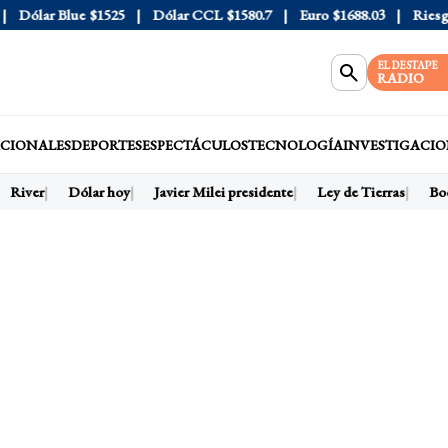
Dólar Blue
$1525
Dólar CCL
$1580.7
Euro
$1688.03
Riesgo P
EL DESTAPE
RADIO
CIONALES
DEPORTES
ESPECTÁCULOS
TECNOLOGÍA
INVESTIGACIO
River
Dólar hoy
Javier Milei presidente
Ley de Tierras
Boc