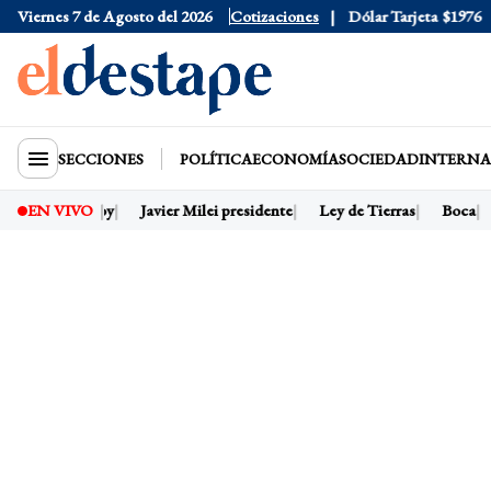
Viernes 7 de Agosto del 2026
Dólar Oficial
Cotizaciones
$1520
Dólar Tarjeta
$1976
SECCIONES
POLÍTICA
ECONOMÍA
SOCIEDAD
INTERNA
Dólar hoy
Javier Milei presidente
Ley de Tierras
Boca
EN VIVO