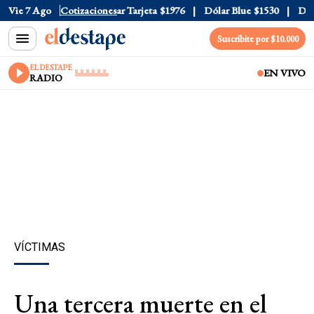
 Oficial
Vie 7 Ago
$1520
Cotizaciones
Dólar Tarjeta
$1976
Dólar Blue
$1530
Dólar 
Suscribite por $10.000
EL DESTAPE
EN VIVO
RADIO
VÍCTIMAS
Una tercera muerte en el