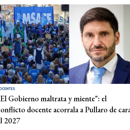
OCENTES
"El Gobierno maltrata y miente": el
conflicto docente acorrala a Pullaro de car
al 2027