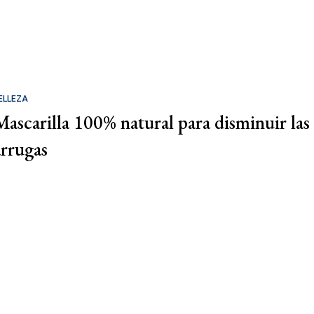
ELLEZA
Mascarilla 100% natural para disminuir las
arrugas