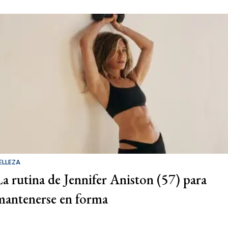
ELLEZA
La rutina de Jennifer Aniston (57) para
mantenerse en forma