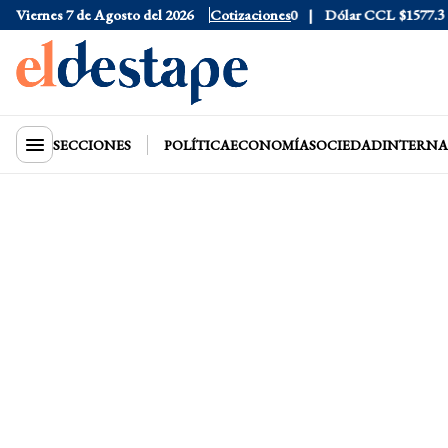
Dólar Tarjeta
Viernes 7 de Agosto del 2026
$1976
Dólar Blue
Cotizaciones
$1530
Dólar CCL
$1577.3
SECCIONES
POLÍTICA
ECONOMÍA
SOCIEDAD
INTERNA