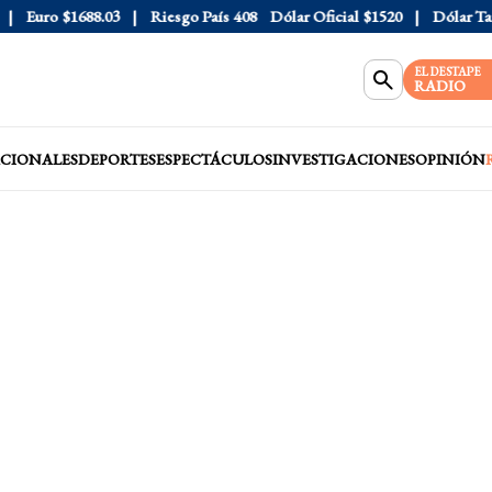
Euro
$1688.03
Riesgo País
408
Dólar Oficial
$1520
Dólar Tarjet
EL DESTAPE
RADIO
CIONALES
DEPORTES
ESPECTÁCULOS
INVESTIGACIONES
OPINIÓN