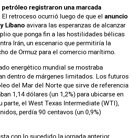
l petróleo registraron una marcada
.
El retroceso ocurrió luego de que el
anuncio
 y Líbano
avivara las esperanzas de alcanzar
io que ponga fin a las hostilidades bélicas
tra Irán, un escenario que permitiría la
echo de Ormuz para el comercio marítimo.
cado energético mundial se mostraba
an dentro de márgenes limitados. Los futuros
óleo del Mar del Norte que sirve de referencia
ban 1,14 dólares (un 1,2%) para ubicarse en
su parte, el West Texas Intermediate (WTI),
Unidos, perdía 90 centavos (un 0,9%)
sta con lo sucedido la jornada anterior,