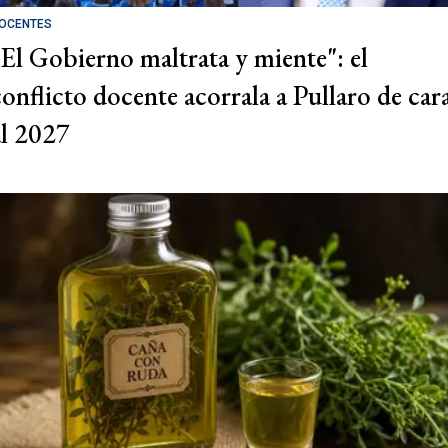
OCENTES
"El Gobierno maltrata y miente": el
conflicto docente acorrala a Pullaro de car
al 2027