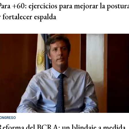
Para +60: ejercicios para mejorar la postur
y fortalecer espalda
ONGRESO
Reforma del BCRA: un blindaje a medida