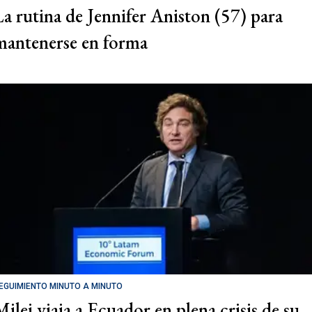
La rutina de Jennifer Aniston (57) para
mantenerse en forma
EGUIMIENTO MINUTO A MINUTO
Milei viaja a Ecuador en plena crisis de su