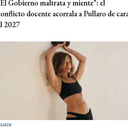
"El Gobierno maltrata y miente": el
conflicto docente acorrala a Pullaro de car
al 2027
ELLEZA