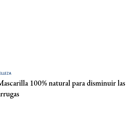
ELLEZA
Mascarilla 100% natural para disminuir las
arrugas