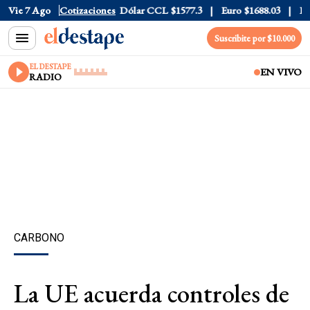
Dólar Blue
Vie 7 Ago
$1530
Cotizaciones
Dólar CCL
$1577.3
Euro
$1688.03
Riesgo
Suscribite por $10.000
EL DESTAPE
EN VIVO
RADIO
CARBONO
La UE acuerda controles de