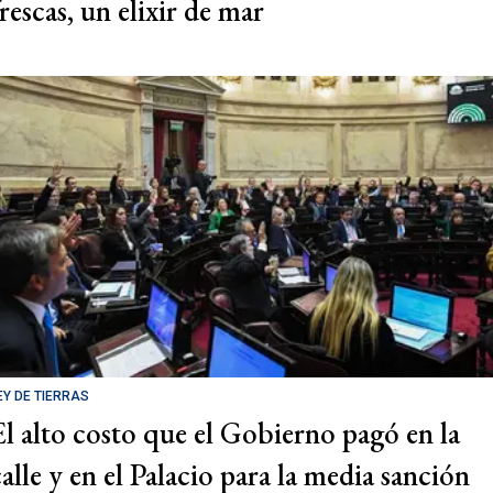
rescas, un elixir de mar
EY DE TIERRAS
El alto costo que el Gobierno pagó en la
calle y en el Palacio para la media sanción