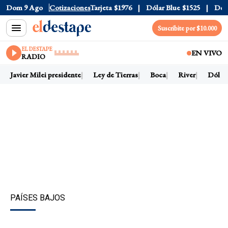
Oficial
Dom 9 Ago
$1520
Cotizaciones
Dólar Tarjeta
$1976
Dólar Blue
$1525
Dólar C
Suscribite por $10.000
EL DESTAPE
EN VIVO
RADIO
Javier Milei presidente
Ley de Tierras
Boca
River
Dólar h
PAÍSES BAJOS