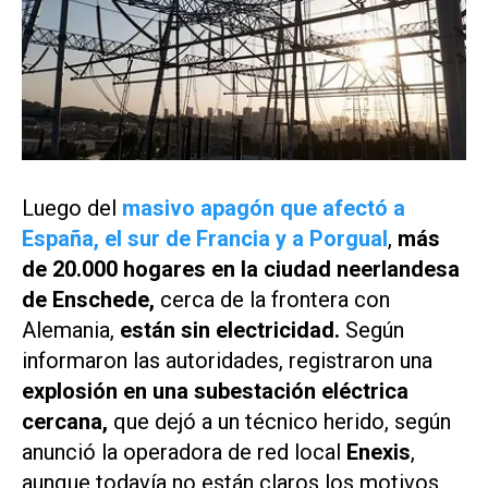
Luego del
masivo apagón que afectó a
España, el sur de Francia y a Porgual
,
más
de 20.000 hogares en la ciudad neerlandesa
de Enschede,
cerca de la frontera con
Alemania,
están sin electricidad.
Según
informaron las autoridades, registraron una
explosión en una subestación eléctrica
cercana,
que dejó a un técnico herido, según
anunció la operadora de red local
Enexis
,
aunque todavía no están claros los motivos