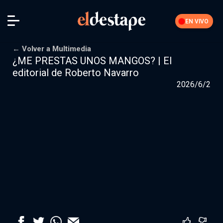
EN VIVO
← Volver a Multimedia
¿ME PRESTAS UNOS MANGOS? | El
editorial de Roberto Navarro
Iniciar sesión
2026/6/2
La Feria
Nuestra comunidad de suscriptores
Suscribite por
$10000
$15000
Más opciones
Secciones editoriales