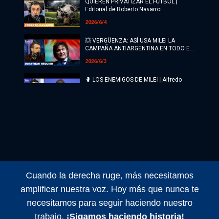
Radio
QUIEREN PRIVATIZAR EL FÚTBOL |
Editorial de Roberto Navarro
Programación
2026/6/4
Tecnología
💥 VERGÜENZA: ASÍ USA MILEI LA
CAMPAÑA ANTIARGENTINA EN TODO EL
MUNDO | Jonathan Heguier
Espectáculos
2026/6/3
🥊 LOS ENEMIGOS DE MILEI | Alfredo
Últimas Noticias
Zaiat con Roberto Navarro
2026/6/3
MESSI LE DIJO NO A MILEI | El editorial
de Roberto Navarro
2026/6/2
📉 MILEI sin uno de los PILARES de su
¿MODELO? ECONÓMICO | Alfredo Zaiat
con Roberto Navarro
Cuando la derecha ruge, más necesitamos
2026/6/1
amplificar nuestra voz. Hoy más que nunca te
ADIÓS A LOS HÉROES | Editorial de
necesitamos para seguir haciendo nuestro
Roberto Navarro
trabajo.
¡Sigamos haciendo historia!
2026/6/1