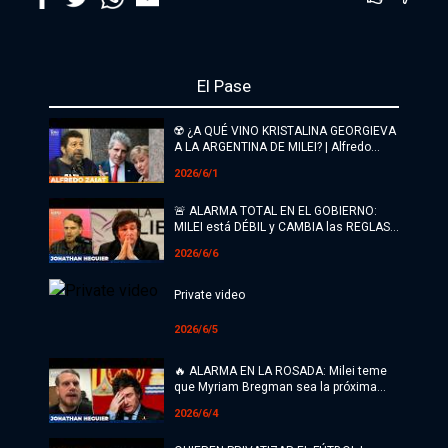
Política
Economía
El Pase
Sociedad
☢️ ¿A QUÉ VINO KRISTALINA GEORGIEVA
A LA ARGENTINA DE MILEI? | Alfredo
Deportes
Zaiat con Roberto Navarro
2026/6/1
Cultura
🚨 ALARMA TOTAL EN EL GOBIERNO:
MILEI está DÉBIL y CAMBIA las REGLAS
#ATR
para votar en 2027
2026/6/6
Internacionales
Private video
Investigaciones
2026/6/5
Opinión
🔥 ALARMA EN LA ROSADA: Milei teme
que Myriam Bregman sea la próxima
presidenta | Jon Heguier
Videos
2026/6/4