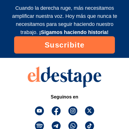
TIERRAS A EXTRANJEROS: "Argentina
no se vende, man"
Cuando la derecha ruge, más necesitamos
2026/7/5
amplificar nuestra voz. Hoy más que nunca te
🔥 ¡TIRARON LA TOALLA! BULLRICH Y
necesitamos para seguir haciendo nuestro
STURZENEGGER PERDIERON POR
PALIZA | El Pase con Nico Lantos
trabajo.
¡Sigamos haciendo historia!
2026/7/5
Suscribite
Seguinos en