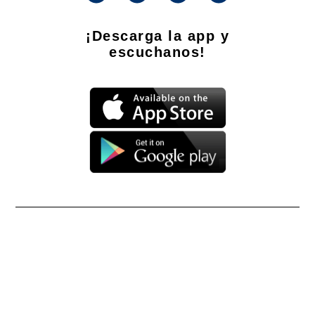
¡Descarga la app y
escuchanos!
Propietario: Producciones La Ñata S.A. CUIT 30-71490926-2
Dirección Nacional de Derecho de Autor -
EN TRÁMITE
Edición Nº
- 4294
- 08/08/2026
Director Periodístico de El Destape
Roberto Navarro