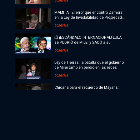
2026/7/6
MAMITA | El error que encontró Zamora
en la Ley de Inviolabilidad de Propiedad
Privada: "1968"
2026/7/6
💥 ¡ESCÁNDALO INTERNACIONAL! LULA
se PUDRIÓ de MILEI y SACÓ a su
EMBAJADOR en ARGENTINA
2026/7/6
Ley de Tierras: la batalla que el gobierno
de Milei también perdió en las redes
2026/7/6
Chicana para el recuerdo de Mayans:
"Queda la palabra 'invio' y lo demás se
perdió"
2026/7/6
🚨¿SE CANCELA EL CASAMIENTO? TINI
SE PELEA CON SU FAMILIA POR
DEFENDER LA PATRIA | ¿Qué está
2026/7/5
pasando?
FITO PÁEZ marchó contra LA VENTA DE