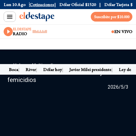
688.03
Lun 10 Ago
Riesgo País
Cotizaciones
408
Dólar Oficial
$1520
Dólar Tarjeta
$19
Suscribite por $10.000
EL DESTAPE
EN VIVO
RADIO
← Volver a Multimedia
s
Boca
River
Dólar hoy
Javier Milei presidente
Ley de Ti
NI UNA MENOS: El Gobierno no bajó los
femicidios
2026/5/3