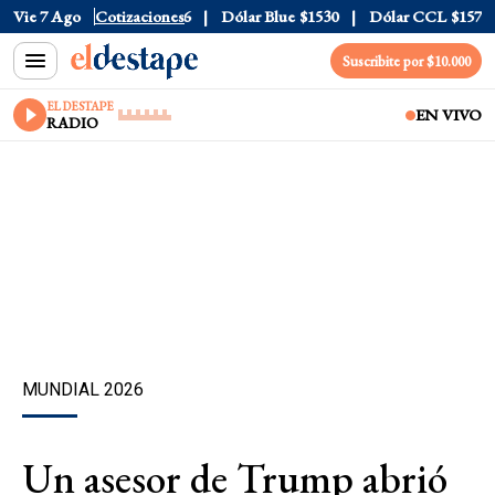
Vie 7 Ago
Dólar Tarjeta
Cotizaciones
$1976
Dólar Blue
$1530
Dólar CCL
$1577.3
Suscribite por $10.000
EL DESTAPE
EN VIVO
RADIO
MUNDIAL 2026
Un asesor de Trump abrió