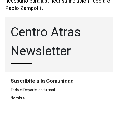
necesario para justificar su inclusión", declaró
Paolo Zampolli .