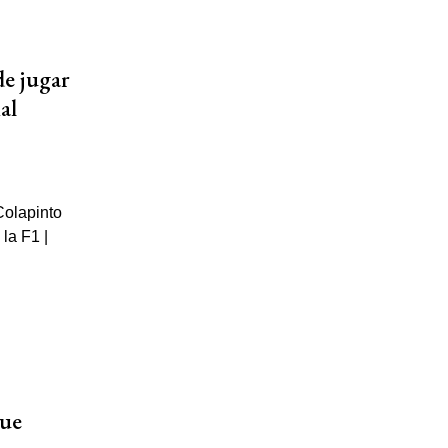
de jugar
al
que