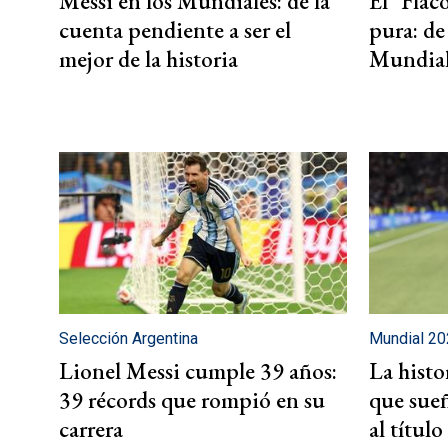
Messi en los Mundiales: de la
El "Flac
cuenta pendiente a ser el
pura: de 
mejor de la historia
Mundia
Selección Argentina
Mundial 2
Lionel Messi cumple 39 años:
La histo
39 récords que rompió en su
que sueñ
carrera
al título