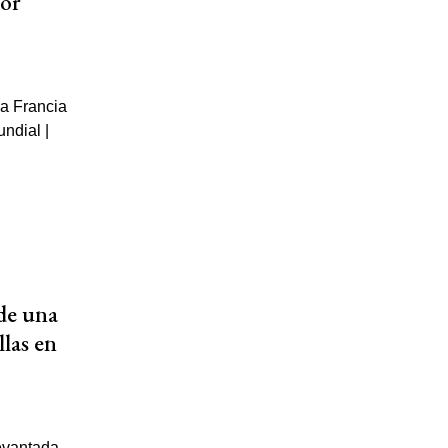
jor
 de una
llas en