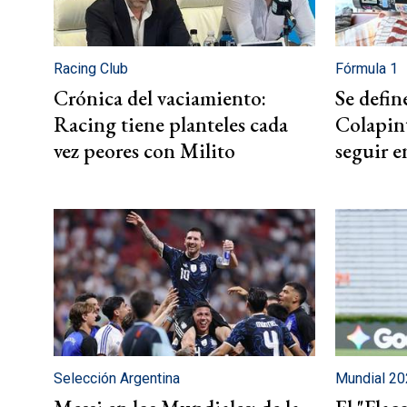
La Feria
Nuestra comunidad de suscriptores
Racing Club
Fórmula 1
Suscribite por
Crónica del vaciamiento:
Se defin
$10000
$15000
Más opciones
Racing tiene planteles cada
Colapin
vez peores con Milito
seguir 
Selección Argentina
Mundial 2