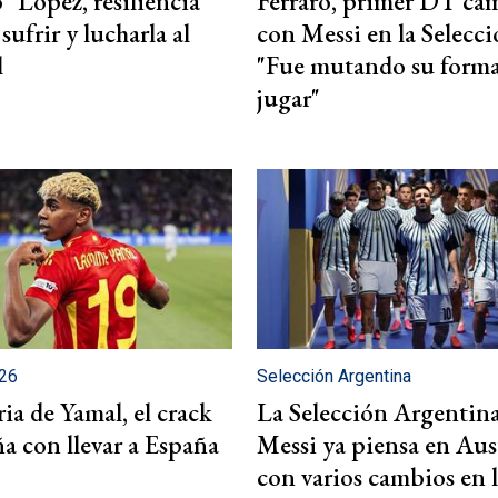
o" López, resiliencia
Ferraro, primer DT c
sufrir y lucharla al
con Messi en la Selecci
l
"Fue mutando su forma
jugar"
026
Selección Argentina
ria de Yamal, el crack
La Selección Argentin
a con llevar a España
Messi ya piensa en Aus
con varios cambios en 