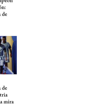
ampeón
ón:
 de
a de
tria
la mira