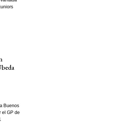
n
 Úbeda