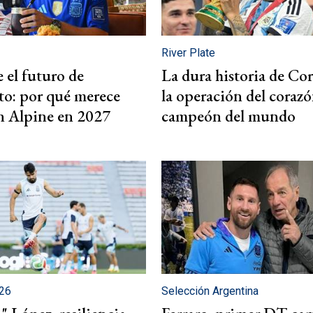
Deportes
Programación
Cultura
Tecnología
River Plate
e el futuro de
La dura historia de Cor
#ATR
Espectáculos
to: por qué merece
la operación del corazó
en Alpine en 2027
campeón del mundo
Internacionales
Últimas Noticias
Investigaciones
026
Selección Argentina