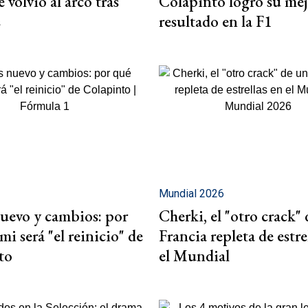
 volvió al arco tras
Colapinto logró su me
s
resultado en la F1
Mundial 2026
uevo y cambios: por
Cherki, el "otro crack"
i será "el reinicio" de
Francia repleta de estre
to
el Mundial