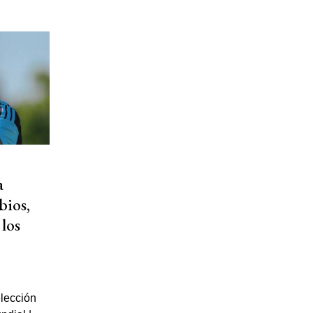
a
bios,
 los