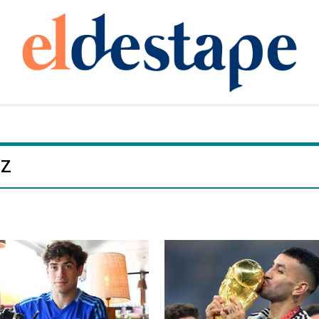
EZ
Secciones editoriales
Política
Opinión
Economía
Videos
Sociedad
Radio