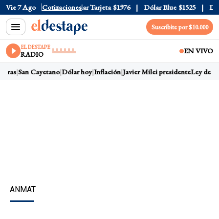
 Oficial
Vie 7 Ago
$1520
Cotizaciones
Dólar Tarjeta
$1976
Dólar Blue
$1525
Dólar 
Suscribite por $10.000
EL DESTAPE
EN VIVO
RADIO
rras
San Cayetano
Dólar hoy
Inflación
Javier Milei presidente
Ley de Tier
ANMAT